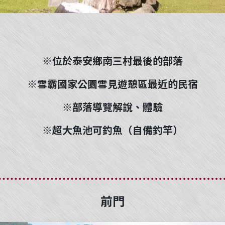
※位於泰安鄉南三村最後的部落
※雪霸國家公園雪見遊憩區最近的民宿
※部落導覽解說、體驗
※超大魚池可釣魚（自備釣竿）
前門